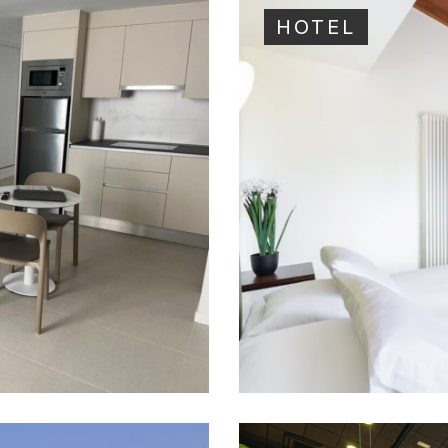
HOTEL
HOTEL
·
2021
Y MALIBÚ
HOTEL ALT
NERIFE
VILAFLOR, TENE