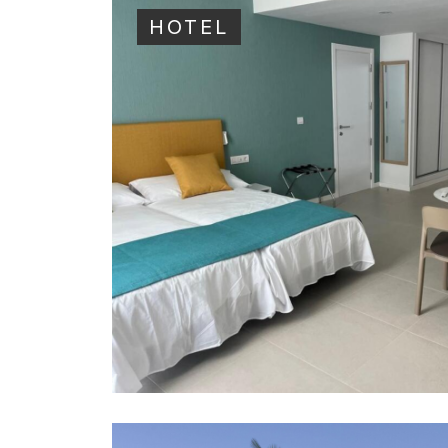
HOTEL
HOTEL
·
2024
HOTEL ALBATROS B
CALLAO SALVAJE, ADEJE, TE