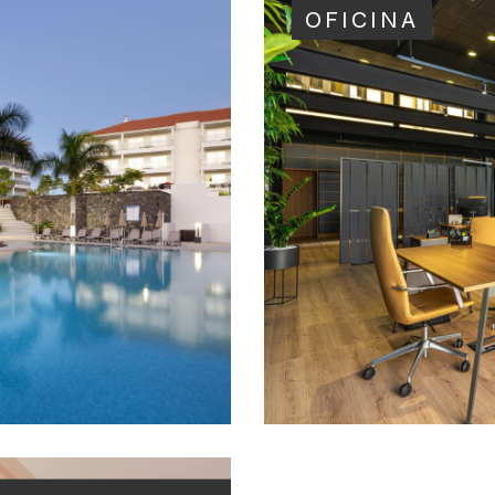
OFICINA
ION PALM
OFICINA
·
2024
FIRST STAY
E
PLAYA DE LAS A