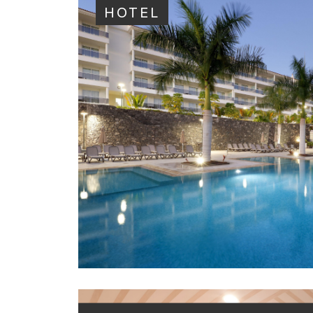
HOTEL
HOTEL
·
2021–2022
MARINELL COLLECT
MAR
PALM MAR, ARONA, TENERIF